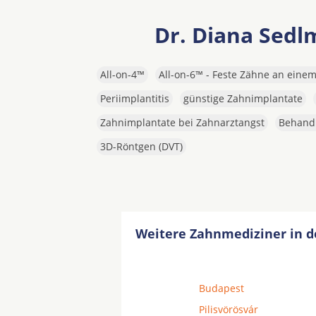
Dr. Diana Sedlm
All-on-4™
All-on-6™ - Feste Zähne an eine
Periimplantitis
günstige Zahnimplantate
Zahnimplantate bei Zahnarztangst
Behandl
3D-Röntgen (DVT)
Weitere Zahnmediziner in d
Budapest
Pilisvörösvár