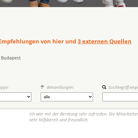
 Empfehlungen von hier und
3 externen Quellen
n Budapest
uppe:
Behandlungen:
Suchbegriff eing
Ich war mit der Beratung sehr zufrieden. Die Mitarbeite
sehr hilfsbereit und freundlich.