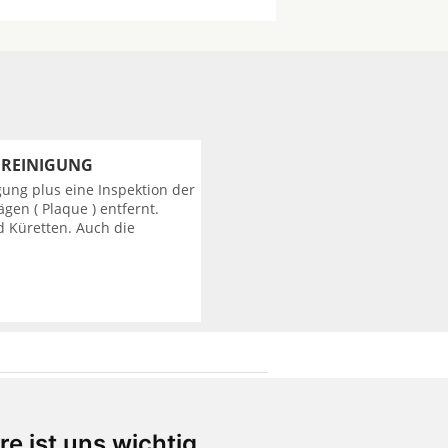
NREINIGUNG
gung plus eine Inspektion der
en ( Plaque ) entfernt.
d Küretten. Auch die
Praxismarketing
re ist uns wichtig