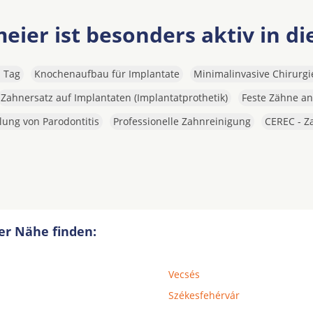
eier ist besonders aktiv in d
m Tag
Knochenaufbau für Implantate
Minimalinvasive Chirurgi
Zahnersatz auf Implantaten (Implantatprothetik)
Feste Zähne a
ung von Parodontitis
Professionelle Zahnreinigung
CEREC - Za
er Nähe finden:
Vecsés
Székesfehérvár