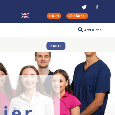
LOGIN
FÜR ÄRZTE
Arztsuche
KARTE
ier