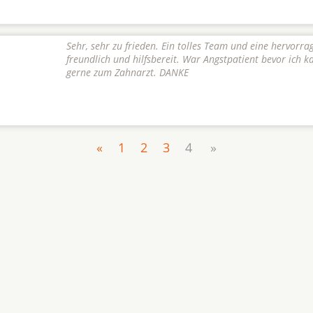
Sehr, sehr zu frieden. Ein tolles Team und eine hervorr
freundlich und hilfsbereit. War Angstpatient bevor ich ka
gerne zum Zahnarzt. DANKE
«
1
2
3
4
»