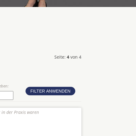
Seite:
4
von 4
eben:
r in der Praxis waren