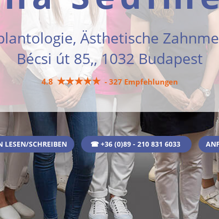
plantologie, Ästhetische Zahnmed
Bécsi út 85,, 1032 Budapest
★★★★★
4.8
- 327 Empfehlungen
 LESEN/SCHREIBEN
☎ +36 (0)89 - 210 831 6033
AN