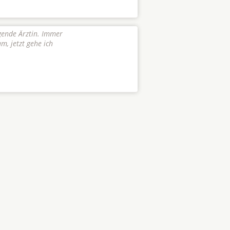
agende Ärztin. Immer
m, jetzt gehe ich