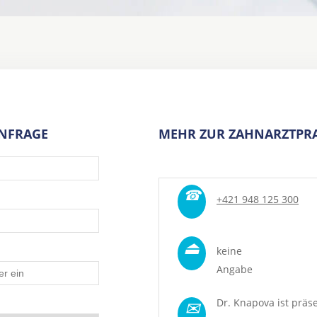
ANFRAGE
MEHR ZUR ZAHNARZTPRA
☎
+421 948 125 300
⏏
keine
Angabe
✉
Dr. Knapova ist präs