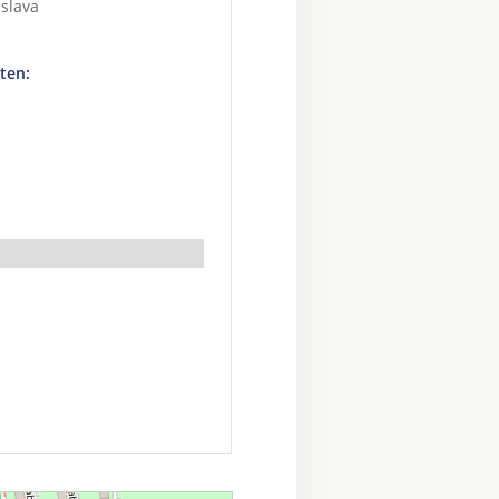
slava
ten: