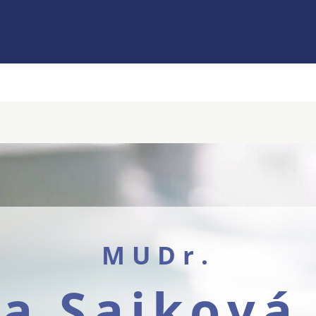
MUDr.
va Sajková