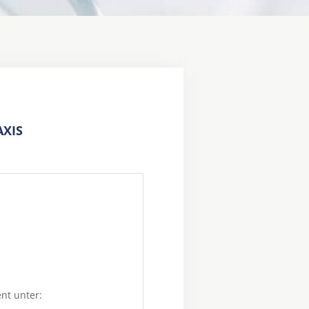
XIS
ent unter: