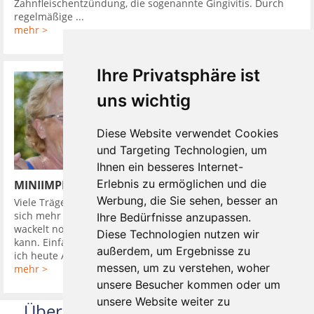
Zahnfleischentzündung, die sogenannte Gingivitis. Durch
regelmäßige ...
mehr >
Ihre Privatsphäre ist
uns wichtig
Diese Website verwendet Cookies
und Targeting Technologien, um
Ihnen ein besseres Internet-
Erlebnis zu ermöglichen und die
MINIIMPLANTATE UND DIE PROTHESE SITZT
Werbung, die Sie sehen, besser an
Viele Träger von herausnehmbaren Zahnprothesen wünschen
sich mehr Halt. Einen komfortablen Zahnersatz, der weder
Ihre Bedürfnisse anzupassen.
wackelt noch drückt. Einen mit dem man wieder alles essen
Diese Technologien nutzen wir
kann. Einfach so wie früher, als man sich fragte: Worauf habe
außerdem, um Ergebnisse zu
ich heute Appetit? und ...
messen, um zu verstehen, woher
mehr >
unsere Besucher kommen oder um
unsere Website weiter zu
Über uns