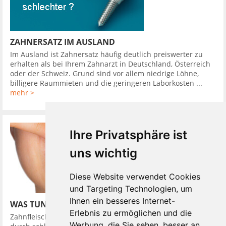
ZAHNERSATZ IM AUSLAND
Im Ausland ist Zahnersatz häufig deutlich preiswerter zu
erhalten als bei Ihrem Zahnarzt in Deutschland, Österreich
oder der Schweiz. Grund sind vor allem niedrige Löhne,
billigere Raummieten und die geringeren Laborkosten ...
mehr >
Ihre Privatsphäre ist
uns wichtig
Diese Website verwendet Cookies
und Targeting Technologien, um
Ihnen ein besseres Internet-
WAS TUN BEI ZAHNFLEISCHBLUTEN
Erlebnis zu ermöglichen und die
Zahnfleischbluten ist ein ernstes Warnsignal das meistens
Werbung, die Sie sehen, besser an