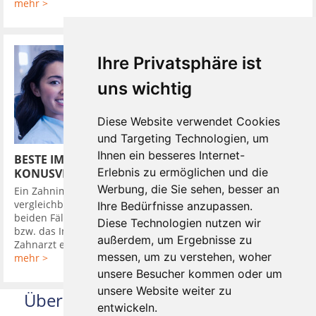
mehr >
Ihre Privatsphäre ist
uns wichtig
Diese Website verwendet Cookies
und Targeting Technologien, um
Ihnen ein besseres Internet-
BESTE IMPLANTATSYSTEME HABEN
Erlebnis zu ermöglichen und die
KONUSVERBINDUNG
Werbung, die Sie sehen, besser an
Ein Zahnimplantat in den Kieferknochen zu setzen, ist
vergleichbar mit dem Eindrehen eines Dübels in die Wand. In
Ihre Bedürfnisse anzupassen.
beiden Fällen wird zuerst ein Loch gebohrt, in das der Dübel,
Diese Technologien nutzen wir
bzw. das Implantat bündig eingebracht wird. Darauf setzt der
außerdem, um Ergebnisse zu
Zahnarzt ein Provisorium, um ...
messen, um zu verstehen, woher
mehr >
unsere Besucher kommen oder um
unsere Website weiter zu
Über uns
entwickeln.