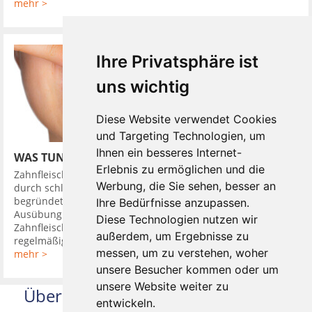
mehr >
Ihre Privatsphäre ist
uns wichtig
Diese Website verwendet Cookies
und Targeting Technologien, um
Ihnen ein besseres Internet-
WAS TUN BEI ZAHNFLEISCHBLUTEN
Erlebnis zu ermöglichen und die
Zahnfleischbluten ist ein ernstes Warnsignal das meistens
Werbung, die Sie sehen, besser an
durch schlechte oder schlicht kaum vorhandene Mundpflege
begründet ist. Blutet das Zahnfleisch beim Putzen oder bei
Ihre Bedürfnisse anzupassen.
Ausübung von Druck, ist das meistens ein Zeichen für eine
Diese Technologien nutzen wir
Zahnfleischentzündung, die sogenannte Gingivitis. Durch
außerdem, um Ergebnisse zu
regelmäßige ...
messen, um zu verstehen, woher
mehr >
unsere Besucher kommen oder um
unsere Website weiter zu
Über uns
entwickeln.