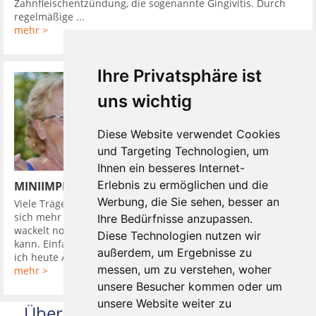
Zahnfleischentzündung, die sogenannte Gingivitis. Durch
regelmäßige ...
mehr >
Ihre Privatsphäre ist
uns wichtig
Diese Website verwendet Cookies
und Targeting Technologien, um
Ihnen ein besseres Internet-
Erlebnis zu ermöglichen und die
MINIIMPLANTATE UND DIE PROTHESE SITZT
Werbung, die Sie sehen, besser an
Viele Träger von herausnehmbaren Zahnprothesen wünschen
sich mehr Halt. Einen komfortablen Zahnersatz, der weder
Ihre Bedürfnisse anzupassen.
wackelt noch drückt. Einen mit dem man wieder alles essen
Diese Technologien nutzen wir
kann. Einfach so wie früher, als man sich fragte: Worauf habe
außerdem, um Ergebnisse zu
ich heute Appetit? und ...
messen, um zu verstehen, woher
mehr >
unsere Besucher kommen oder um
unsere Website weiter zu
Über uns