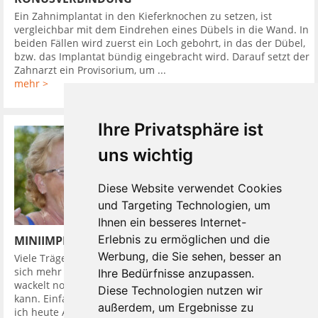
Ein Zahnimplantat in den Kieferknochen zu setzen, ist
vergleichbar mit dem Eindrehen eines Dübels in die Wand. In
beiden Fällen wird zuerst ein Loch gebohrt, in das der Dübel,
bzw. das Implantat bündig eingebracht wird. Darauf setzt der
Zahnarzt ein Provisorium, um ...
mehr >
Ihre Privatsphäre ist
uns wichtig
Diese Website verwendet Cookies
und Targeting Technologien, um
Ihnen ein besseres Internet-
Erlebnis zu ermöglichen und die
MINIIMPLANTATE UND DIE PROTHESE SITZT
Werbung, die Sie sehen, besser an
Viele Träger von herausnehmbaren Zahnprothesen wünschen
sich mehr Halt. Einen komfortablen Zahnersatz, der weder
Ihre Bedürfnisse anzupassen.
wackelt noch drückt. Einen mit dem man wieder alles essen
Diese Technologien nutzen wir
kann. Einfach so wie früher, als man sich fragte: Worauf habe
außerdem, um Ergebnisse zu
ich heute Appetit? und ...