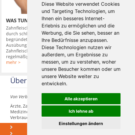
Diese Website verwendet Cookies
und Targeting Technologien, um
Ihnen ein besseres Internet-
WAS TUN BEI ZAHNFLEISCHBLUTEN
Erlebnis zu ermöglichen und die
Zahnfleischbluten ist ein ernstes Warnsignal das meistens
Werbung, die Sie sehen, besser an
durch schlechte oder schlicht kaum vorhandene Mundpflege
begründet ist. Blutet das Zahnfleisch beim Putzen oder bei
Ihre Bedürfnisse anzupassen.
Ausübung von Druck, ist das meistens ein Zeichen für eine
Diese Technologien nutzen wir
Zahnfleischentzündung, die sogenannte Gingivitis. Durch
außerdem, um Ergebnisse zu
regelmäßige ...
messen, um zu verstehen, woher
mehr >
unsere Besucher kommen oder um
unsere Website weiter zu
Über uns
entwickeln.
Von Verbrauchern für Verbraucher
Alle akzeptieren
Ärzte, Zahnärzte, Akustiker und andere
Ich lehne ab
Medizindienstleister haben hier die Möglichkeit, sich
Verbrauchern vorzustellen.
Einstellungen ändern
Über uns
Praxismarketing
Newsletter