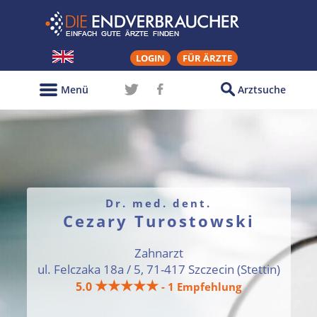
LOGIN
FÜR ÄRZTE
Menü
Arztsuche
Dr. med. dent.
Cezary Turostowski
Zahnarzt
ul. Felczaka 18a / 5, 71-417 Szczecin (Stettin)
★★★★★
5.0
- 1 Empfehlung