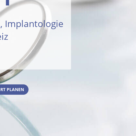
, Implantologie
iz
RT PLANEN