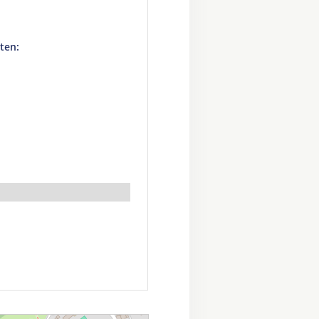
z
ten: