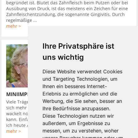
begründet ist. Blutet das Zahnfleisch beim Putzen oder bei
Ausübung von Druck, ist das meistens ein Zeichen für eine
Zahnfleischentzündung, die sogenannte Gingivitis. Durch
regelmäßige ...
mehr >
Ihre Privatsphäre ist
uns wichtig
Diese Website verwendet Cookies
und Targeting Technologien, um
Ihnen ein besseres Internet-
Erlebnis zu ermöglichen und die
MINIIMPLANTATE UND DIE PROTHESE SITZT
Werbung, die Sie sehen, besser an
Viele Träger von herausnehmbaren Zahnprothesen wünschen
sich mehr Halt. Einen komfortablen Zahnersatz, der weder
Ihre Bedürfnisse anzupassen.
wackelt noch drückt. Einen mit dem man wieder alles essen
Diese Technologien nutzen wir
kann. Einfach so wie früher, als man sich fragte: Worauf habe
außerdem, um Ergebnisse zu
ich heute Appetit? und ...
messen, um zu verstehen, woher
mehr >