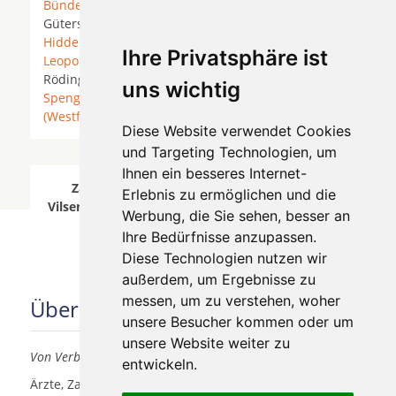
Bünde
*
Bünde-Holsen
*
Detmold
*
Enger
*
Gütersloh *
Halle (Westfalen)
*
Herford
*
Hiddenhausen
* Kirchlengern * Lage (Lippe) *
Ihre Privatsphäre ist
Leopoldshöhe
* Löhne *
Melle
* Oerlinghausen *
Rödinghausen * Schloß Holte-Stukenbrock *
uns wichtig
Spenge
*
Steinhagen (Westfalen)
* Vlotho *
Werther
(Westfalen)
*
Diese Website verwendet Cookies
und Targeting Technologien, um
Ihnen ein besseres Internet-
Zahnärzte für Zahnimplantete in Bielefeld
Erlebnis zu ermöglichen und die
Vilsendorf wurde am 07 August 2026 aktualisiert.
Werbung, die Sie sehen, besser an
Ihre Bedürfnisse anzupassen.
Diese Technologien nutzen wir
außerdem, um Ergebnisse zu
messen, um zu verstehen, woher
Über uns
unsere Besucher kommen oder um
unsere Website weiter zu
Von Verbrauchern für Verbraucher
entwickeln.
Ärzte, Zahnärzte, Akustiker und andere