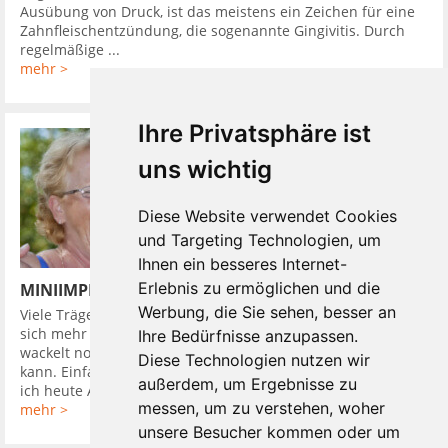
Ausübung von Druck, ist das meistens ein Zeichen für eine
Zahnfleischentzündung, die sogenannte Gingivitis. Durch
regelmäßige ...
mehr >
Ihre Privatsphäre ist
uns wichtig
Diese Website verwendet Cookies
und Targeting Technologien, um
Ihnen ein besseres Internet-
Erlebnis zu ermöglichen und die
MINIIMPLANTATE UND DIE PROTHESE SITZT
Werbung, die Sie sehen, besser an
Viele Träger von herausnehmbaren Zahnprothesen wünschen
sich mehr Halt. Einen komfortablen Zahnersatz, der weder
Ihre Bedürfnisse anzupassen.
wackelt noch drückt. Einen mit dem man wieder alles essen
Diese Technologien nutzen wir
kann. Einfach so wie früher, als man sich fragte: Worauf habe
außerdem, um Ergebnisse zu
ich heute Appetit? und ...
messen, um zu verstehen, woher
mehr >
unsere Besucher kommen oder um