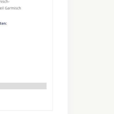
misch-
teil
Garmisch
ten: