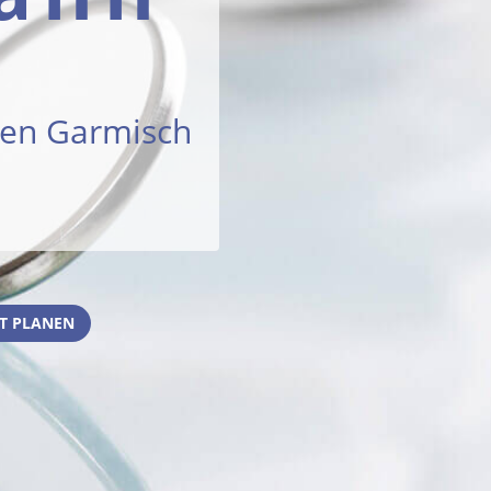
hen Garmisch
T PLANEN