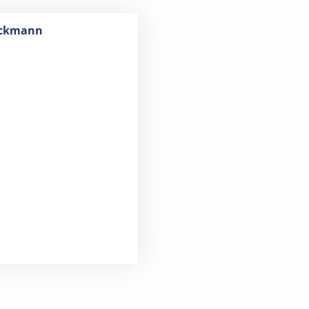
Beckmann
: