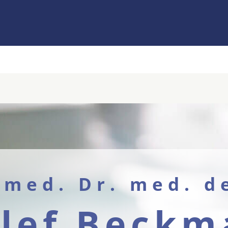
 med. Dr. med. d
lef Beck