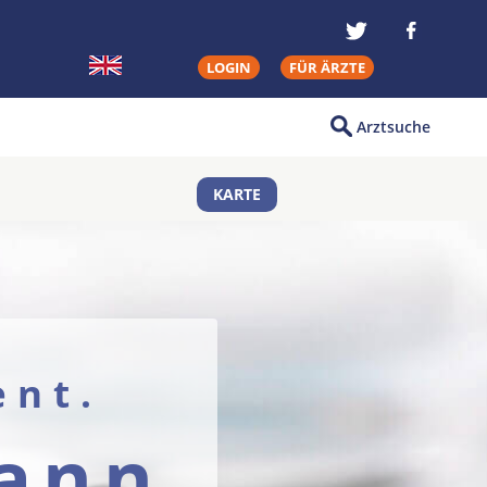
LOGIN
FÜR ÄRZTE
Arztsuche
KARTE
ent.
mann