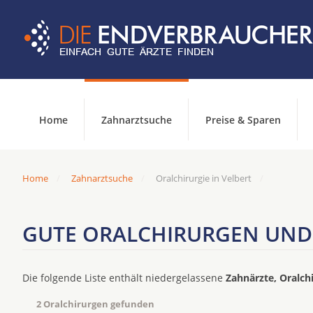
Home
Zahnarztsuche
Preise & Sparen
Home
Zahnarztsuche
Oralchirurgie in Velbert
GUTE ORALCHIRURGEN UND 
Die folgende Liste enthält niedergelassene
Zahnärzte, Oralch
2 Oralchirurgen gefunden