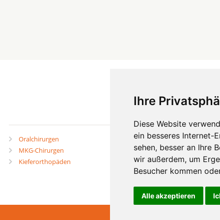
Ihre Privatsphä
mehr
Diese Website verwend
ein besseres Internet-
Oralchirurgen
Zahnärzte in Städten
sehen, besser an Ihre 
MKG-Chirurgen
Zahnärzte in Stadtteilen
wir außerdem, um Erge
Kieferorthopäden
Besucher kommen oder 
Alle akzeptieren
Ic