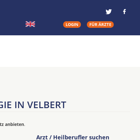
LOGIN
FÜR ÄRZTE
IE IN VELBERT
tz anbieten
.
Arzt / Heilberufler suchen