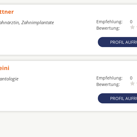
ittner
Empfehlung:
0
Zahnärztin, Zahnimplantate
Bewertung:
PROFIL AUF
eini
Empfehlung:
0
lantologie
Bewertung:
PROFIL AUF