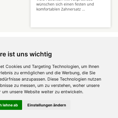
wünschen sich einen festen und
komfortablen Zahnersatz ...
re ist uns wichtig
 ...
et Cookies und Targeting Technologien, um Ihnen
Erlebnis zu ermöglichen und die Werbung, die Sie
Hörgeräte
die-
Bedürfnisse anzupassen. Diese Technologien nutzen
zahnarztempfehlung.com
Zahnarztsuche
die-endverbraucher.com
bnisse zu messen, um zu verstehen, woher unsere
um unsere Website weiter zu entwickeln.
h lehne ab
Einstellungen ändern