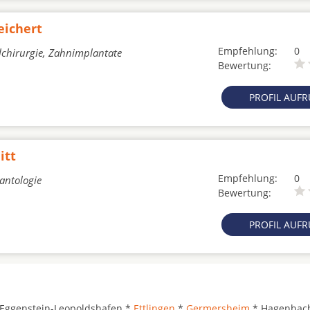
eichert
Empfehlung:
0
lchirurgie, Zahnimplantate
Bewertung:
PROFIL AUF
itt
Empfehlung:
0
lantologie
Bewertung:
PROFIL AUF
Eggenstein-Leopoldshafen *
Ettlingen
*
Germersheim
* Hagenbac