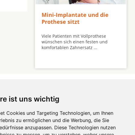
Mini-Implantate und die
Prothese sitzt
Viele Patienten mit Vollprothese
wünschen sich einen festen und
komfortablen Zahnersatz ...
re ist uns wichtig
 ...
et Cookies und Targeting Technologien, um Ihnen
Erlebnis zu ermöglichen und die Werbung, die Sie
Hörgeräte
die-
Bedürfnisse anzupassen. Diese Technologien nutzen
zahnarztempfehlung.com
Zahnarztsuche
die-endverbraucher.com
bnisse zu messen, um zu verstehen, woher unsere