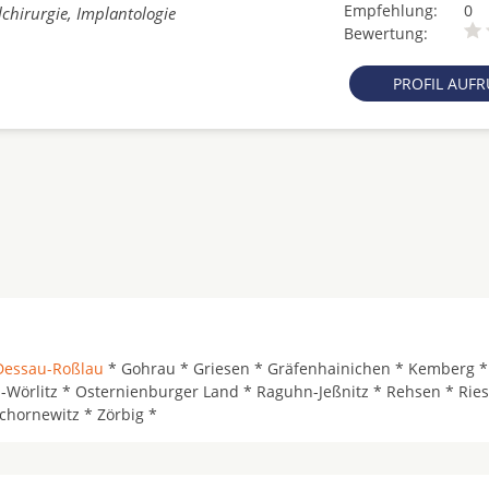
Empfehlung:
0
chirurgie, Implantologie
Bewertung:
PROFIL AUF
Dessau-Roßlau
* Gohrau * Griesen * Gräfenhainichen * Kemberg *
örlitz * Osternienburger Land * Raguhn-Jeßnitz * Rehsen * Ries
schornewitz * Zörbig *