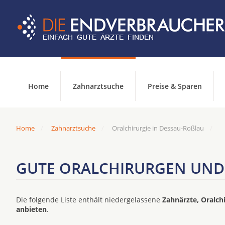
Home
Zahnarztsuche
Preise & Sparen
Home
Zahnarztsuche
Oralchirurgie in Dessau-Roßlau
GUTE ORALCHIRURGEN UND 
Die folgende Liste enthält niedergelassene
Zahnärzte, Oralch
anbieten
.