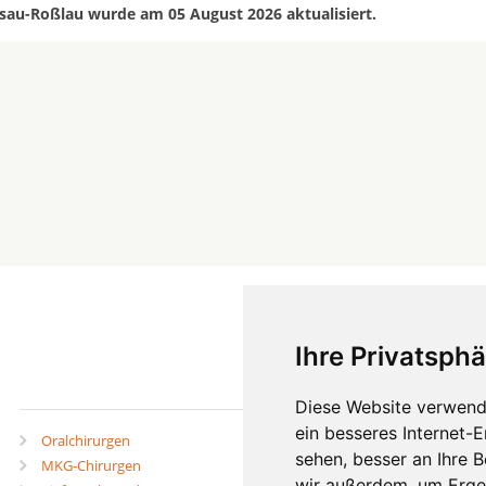
sau-Roßlau wurde am 05 August 2026 aktualisiert.
Ihre Privatsphä
mehr
Diese Website verwend
ein besseres Internet-
Oralchirurgen
Zahnärzte in Städten
sehen, besser an Ihre 
MKG-Chirurgen
Zahnärzte in Stadtteilen
wir außerdem, um Erge