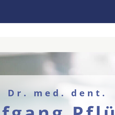
Dr. med. dent.
fgang Pfl