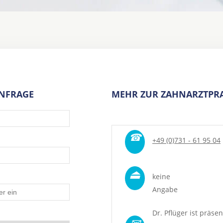
ANFRAGE
MEHR ZUR ZAHNARZTPRA
☎
+49 (0)731 - 61 95 04
⏏
keine
Angabe
Dr. Pflüger ist präsen
✉