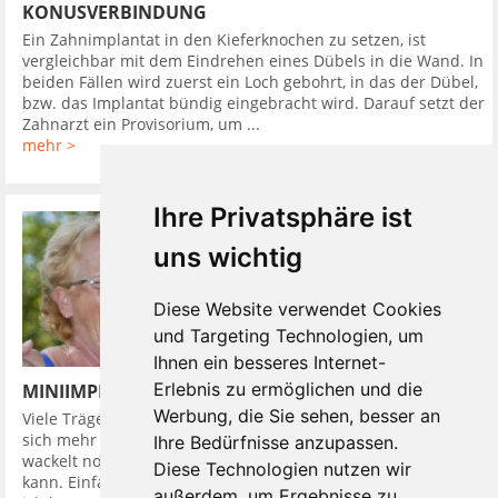
KONUSVERBINDUNG
Ein Zahnimplantat in den Kieferknochen zu setzen, ist
vergleichbar mit dem Eindrehen eines Dübels in die Wand. In
beiden Fällen wird zuerst ein Loch gebohrt, in das der Dübel,
bzw. das Implantat bündig eingebracht wird. Darauf setzt der
Zahnarzt ein Provisorium, um ...
mehr >
Ihre Privatsphäre ist
uns wichtig
Diese Website verwendet Cookies
und Targeting Technologien, um
Ihnen ein besseres Internet-
Erlebnis zu ermöglichen und die
MINIIMPLANTATE UND DIE PROTHESE SITZT
Werbung, die Sie sehen, besser an
Viele Träger von herausnehmbaren Zahnprothesen wünschen
sich mehr Halt. Einen komfortablen Zahnersatz, der weder
Ihre Bedürfnisse anzupassen.
wackelt noch drückt. Einen mit dem man wieder alles essen
Diese Technologien nutzen wir
kann. Einfach so wie früher, als man sich fragte: Worauf habe
außerdem, um Ergebnisse zu