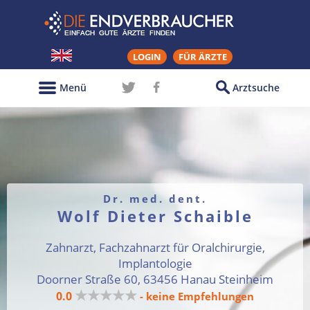
LOGIN
FÜR ÄRZTE
Menü
Arztsuche
Dr. med. dent.
Wolf Dieter Schaible
Zahnarzt, Fachzahnarzt für Oralchirurgie,
Implantologie
Doorner Straße 60, 63456 Hanau Steinheim
★★★★★
0.0
- keine Empfehlungen