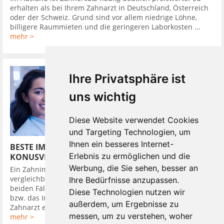
erhalten als bei Ihrem Zahnarzt in Deutschland, Österreich
oder der Schweiz. Grund sind vor allem niedrige Löhne,
billigere Raummieten und die geringeren Laborkosten ...
mehr >
Ihre Privatsphäre ist
uns wichtig
Diese Website verwendet Cookies
und Targeting Technologien, um
Ihnen ein besseres Internet-
BESTE IMPLANTATSYSTEME HABEN
Erlebnis zu ermöglichen und die
KONUSVERBINDUNG
Werbung, die Sie sehen, besser an
Ein Zahnimplantat in den Kieferknochen zu setzen, ist
vergleichbar mit dem Eindrehen eines Dübels in die Wand. In
Ihre Bedürfnisse anzupassen.
beiden Fällen wird zuerst ein Loch gebohrt, in das der Dübel,
Diese Technologien nutzen wir
bzw. das Implantat bündig eingebracht wird. Darauf setzt der
außerdem, um Ergebnisse zu
Zahnarzt ein Provisorium, um ...
messen, um zu verstehen, woher
mehr >