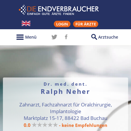
LOGIN
FÜR ÄRZTE
Menü
Arztsuche
Dr. med. dent.
Ralph Neher
Zahnarzt, Fachzahnarzt für Oralchirurgie,
Implantologie
Marktplatz 15-17, 88422 Bad Buchau
★★★★★
0.0
- keine Empfehlungen