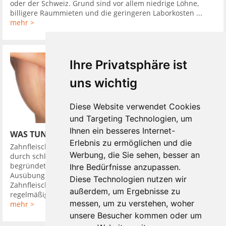
oder der Schweiz. Grund sind vor allem niedrige Löhne,
billigere Raummieten und die geringeren Laborkosten ...
mehr >
Ihre Privatsphäre ist
uns wichtig
Diese Website verwendet Cookies
und Targeting Technologien, um
Ihnen ein besseres Internet-
WAS TUN BEI ZAHNFLEISCHBLUTEN
Erlebnis zu ermöglichen und die
Zahnfleischbluten ist ein ernstes Warnsignal das meistens
Werbung, die Sie sehen, besser an
durch schlechte oder schlicht kaum vorhandene Mundpflege
begründet ist. Blutet das Zahnfleisch beim Putzen oder bei
Ihre Bedürfnisse anzupassen.
Ausübung von Druck, ist das meistens ein Zeichen für eine
Diese Technologien nutzen wir
Zahnfleischentzündung, die sogenannte Gingivitis. Durch
außerdem, um Ergebnisse zu
regelmäßige ...
messen, um zu verstehen, woher
mehr >
unsere Besucher kommen oder um