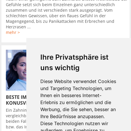
Gefühle setzt sich beim Einzelnen ganz unterschiedlich
zusammen und ist verschieden stark ausgeprägt. Vom
schlechten Gewissen, über ein flaues Gefühl in der
Magengegend, bis zu Panikattacken mit Erbrechen und
Herzrasen ...
mehr >
Ihre Privatsphäre ist
uns wichtig
Diese Website verwendet Cookies
und Targeting Technologien, um
Ihnen ein besseres Internet-
BESTE IMPLANTATSYSTEME HABEN
Erlebnis zu ermöglichen und die
KONUSVERBINDUNG
Werbung, die Sie sehen, besser an
Ein Zahnimplantat in den Kieferknochen zu setzen, ist
vergleichbar mit dem Eindrehen eines Dübels in die Wand. In
Ihre Bedürfnisse anzupassen.
beiden Fällen wird zuerst ein Loch gebohrt, in das der Dübel,
Diese Technologien nutzen wir
bzw. das Implantat bündig eingebracht wird. Darauf setzt der
außerdem, um Ergebnisse zu