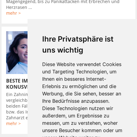
Magengegend, bis zu Panikattacken mit Erbrechen und
Herzrasen ...
mehr >
Ihre Privatsphäre ist
uns wichtig
Diese Website verwendet Cookies
und Targeting Technologien, um
Ihnen ein besseres Internet-
BESTE IMPLANTATSYSTEME HABEN
Erlebnis zu ermöglichen und die
KONUSVERBINDUNG
Werbung, die Sie sehen, besser an
Ein Zahnimplantat in den Kieferknochen zu setzen, ist
vergleichbar mit dem Eindrehen eines Dübels in die Wand. In
Ihre Bedürfnisse anzupassen.
beiden Fällen wird zuerst ein Loch gebohrt, in das der Dübel,
Diese Technologien nutzen wir
bzw. das Implantat bündig eingebracht wird. Darauf setzt der
außerdem, um Ergebnisse zu
Zahnarzt ein Provisorium, um ...
messen, um zu verstehen, woher
mehr >
unsere Besucher kommen oder um