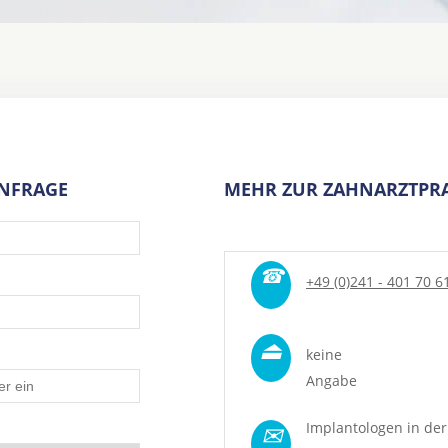
ANFRAGE
MEHR ZUR ZAHNARZTPRA
☎
+49 (0)241 - 401 70 6
⏏
keine
Angabe
✉
Implantologen in der