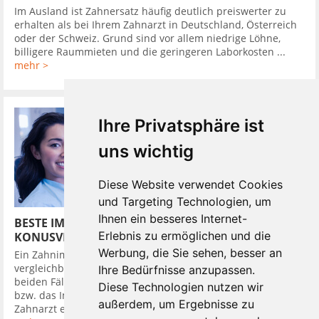
Im Ausland ist Zahnersatz häufig deutlich preiswerter zu
erhalten als bei Ihrem Zahnarzt in Deutschland, Österreich
oder der Schweiz. Grund sind vor allem niedrige Löhne,
billigere Raummieten und die geringeren Laborkosten ...
mehr >
Ihre Privatsphäre ist
uns wichtig
Diese Website verwendet Cookies
und Targeting Technologien, um
Ihnen ein besseres Internet-
BESTE IMPLANTATSYSTEME HABEN
Erlebnis zu ermöglichen und die
KONUSVERBINDUNG
Werbung, die Sie sehen, besser an
Ein Zahnimplantat in den Kieferknochen zu setzen, ist
vergleichbar mit dem Eindrehen eines Dübels in die Wand. In
Ihre Bedürfnisse anzupassen.
beiden Fällen wird zuerst ein Loch gebohrt, in das der Dübel,
Diese Technologien nutzen wir
bzw. das Implantat bündig eingebracht wird. Darauf setzt der
außerdem, um Ergebnisse zu
Zahnarzt ein Provisorium, um ...