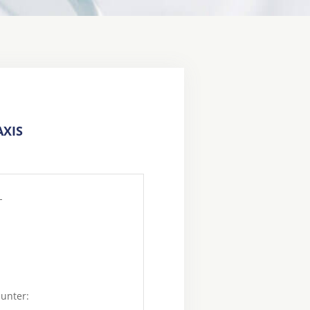
XIS
1
 unter: