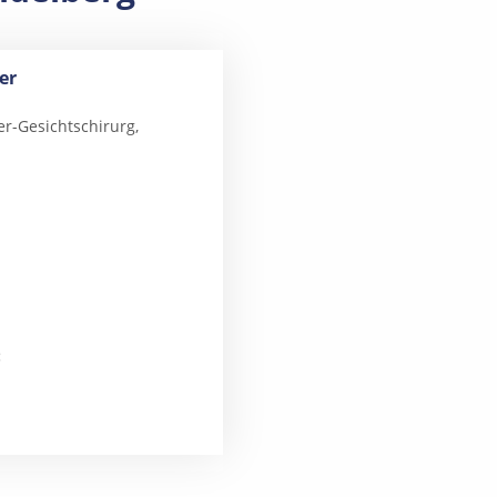
er
er-Gesichtschirurg,
: