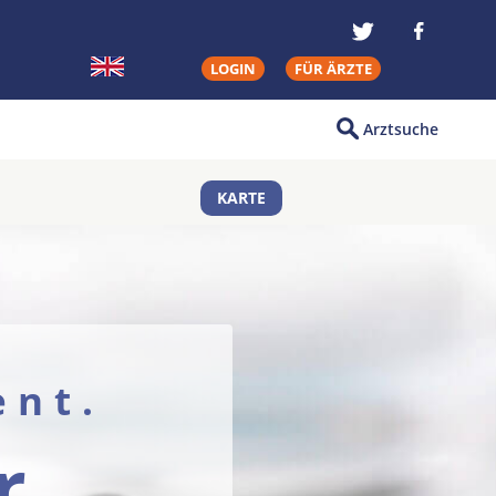
LOGIN
FÜR ÄRZTE
Arztsuche
KARTE
ent.
r