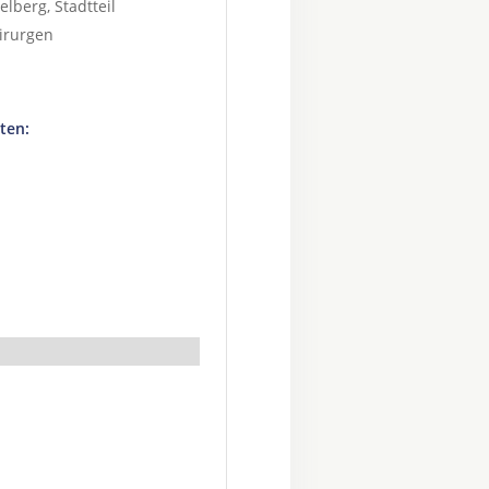
elberg
, Stadtteil
irurgen
ten: