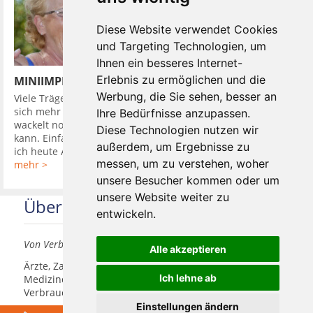
Diese Website verwendet Cookies
und Targeting Technologien, um
Ihnen ein besseres Internet-
Erlebnis zu ermöglichen und die
MINIIMPLANTATE UND DIE PROTHESE SITZT
Werbung, die Sie sehen, besser an
Viele Träger von herausnehmbaren Zahnprothesen wünschen
sich mehr Halt. Einen komfortablen Zahnersatz, der weder
Ihre Bedürfnisse anzupassen.
wackelt noch drückt. Einen mit dem man wieder alles essen
Diese Technologien nutzen wir
kann. Einfach so wie früher, als man sich fragte: Worauf habe
außerdem, um Ergebnisse zu
ich heute Appetit? und ...
messen, um zu verstehen, woher
mehr >
unsere Besucher kommen oder um
unsere Website weiter zu
Über uns
entwickeln.
Von Verbrauchern für Verbraucher
Alle akzeptieren
Ärzte, Zahnärzte, Akustiker und andere
Ich lehne ab
Medizindienstleister haben hier die Möglichkeit, sich
Verbrauchern vorzustellen.
Einstellungen ändern