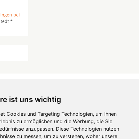
ngen bei
tedt *
re ist uns wichtig
 ...
et Cookies und Targeting Technologien, um Ihnen
Erlebnis zu ermöglichen und die Werbung, die Sie
Hörgeräte
die-endverbraucher.com
Bedürfnisse anzupassen. Diese Technologien nutzen
bnisse zu messen, um zu verstehen, woher unsere