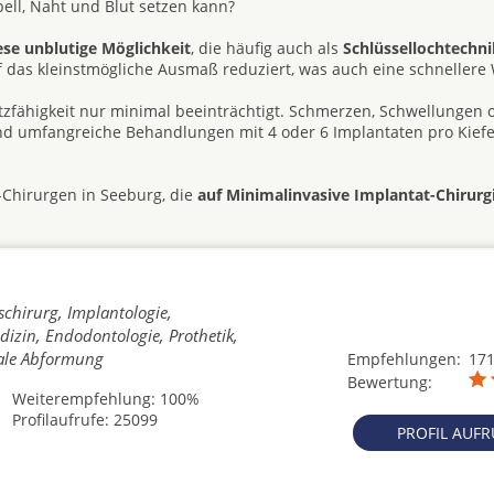
ll, Naht und Blut setzen kann?
ese unblutige Möglichkeit
, die häufig auch als
Schlüssellochtechni
uf das kleinstmögliche Ausmaß reduziert, was auch eine schneller
atzfähigkeit nur minimal beeinträchtigt. Schmerzen, Schwellungen 
ind umfangreiche Behandlungen mit 4 oder 6 Implantaten pro Kiefe
-Chirurgen in Seeburg, die
auf Minimalinvasive Implantat-Chirurg
schirurg, Implantologie,
izin, Endodontologie, Prothetik,
tale Abformung
Empfehlungen:
17
Bewertung:
Weiterempfehlung: 100%
Profilaufrufe: 25099
PROFIL AUF