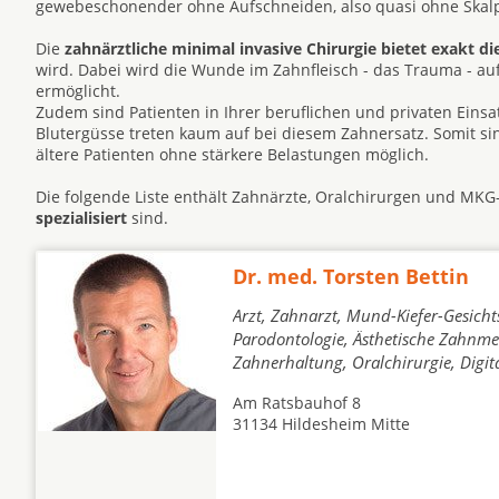
gewebeschonender ohne Aufschneiden, also quasi ohne Skalpe
Die
zahnärztliche minimal invasive Chirurgie bietet exakt di
wird. Dabei wird die Wunde im Zahnfleisch - das Trauma - a
ermöglicht.
Zudem sind Patienten in Ihrer beruflichen und privaten Eins
Blutergüsse treten kaum auf bei diesem Zahnersatz. Somit s
ältere Patienten ohne stärkere Belastungen möglich.
Die folgende Liste enthält Zahnärzte, Oralchirurgen und MKG
spezialisiert
sind.
Dr. med. Torsten Bettin
Arzt, Zahnarzt, Mund-Kiefer-Gesicht
Parodontologie, Ästhetische Zahnmed
Zahnerhaltung, Oralchirurgie, Digi
Am Ratsbauhof 8
31134 Hildesheim Mitte