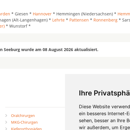
hrden
* Giesen *
Hannover
* Hemmingen (Niedersachsen) *
Hemmi
agen (Alt-Langenhagen) *
Lehrte
*
Pattensen
*
Ronnenberg
* Sars
er)
* Wunstorf *
in Seeburg wurde am 08 August 2026 aktualisiert.
Ihre Privatsphä
mehr
Diese Website verwend
ein besseres Internet-
Oralchirurgen
Zahnärzte in Städten
sehen, besser an Ihre 
MKG-Chirurgen
Zahnärzte in Stadtteilen
wir außerdem, um Erge
Kieferorthopäden