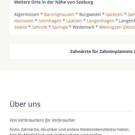
Weitere Orte in der Nähe von Seeburg
Algermissen *
Barsinghausen
* Burgwedel *
Garbsen
*
Ge
Hannover
*
Isernhagen
*
Laatzen
*
Langenhagen
* Langenh
Seelze
*
Sehnde
*
Springe
* Wedemark *
Wennigsen (Deist
Zahnärzte für Zahnimplantete 
Über uns
Von Verbrauchern für Verbraucher
Ärzte, Zahnärzte, Akustiker und andere Medizindienstleister haben
hier die Möglichkeit, sich Verbrauchern vorzustellen.