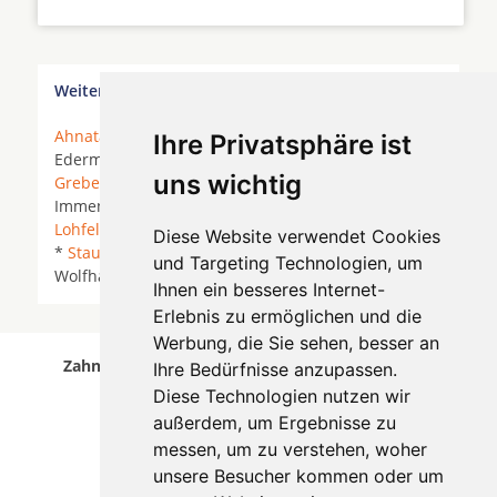
Weitere Orte in der Nähe von Gleichen
Ahnatal
* Bad Emstal *
Baunatal
*
Calden
*
Ihre Privatsphäre ist
Edermünde *
Espenau
*
Fuldabrück
*
Fuldatal
*
uns wichtig
Grebenstein
*
Habichtswald
* Hofgeismar *
Immenhausen *
Kassel
* Kaufungen * Liebenau *
Lohfelden
* Niedenstein *
Niestetal
*
Schauenburg
Diese Website verwendet Cookies
*
Staufenberg (Niedersachsen)
*
Vellmar
*
und Targeting Technologien, um
Wolfhagen *
Zierenberg
*
Ihnen ein besseres Internet-
Erlebnis zu ermöglichen und die
Werbung, die Sie sehen, besser an
Zahnärzte für Zahnimplantete in Gleichen wurde
Ihre Bedürfnisse anzupassen.
am 09 August 2026 aktualisiert.
Diese Technologien nutzen wir
außerdem, um Ergebnisse zu
messen, um zu verstehen, woher
unsere Besucher kommen oder um