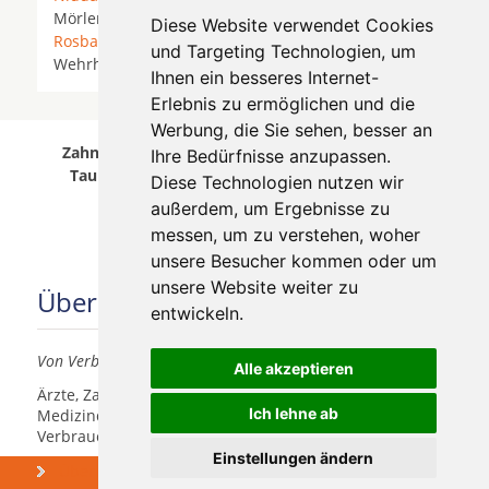
Mörlen *
Reichelsheim (Wetterau)
* Rosbach *
Diese Website verwendet Cookies
Rosbach vor der Höhe
*
Schöneck (Hessen)
*
und Targeting Technologien, um
Wehrheim *
Woellstadt
* Wölfersheim *
Wöllstadt
*
Ihnen ein besseres Internet-
Erlebnis zu ermöglichen und die
Werbung, die Sie sehen, besser an
Zahnärzte für Zahnimplantete in Schwalbach am
Ihre Bedürfnisse anzupassen.
Taunus wurde am 05 August 2026 aktualisiert.
Diese Technologien nutzen wir
außerdem, um Ergebnisse zu
messen, um zu verstehen, woher
unsere Besucher kommen oder um
unsere Website weiter zu
Über uns
entwickeln.
Von Verbrauchern für Verbraucher
Alle akzeptieren
Ärzte, Zahnärzte, Akustiker und andere
Ich lehne ab
Medizindienstleister haben hier die Möglichkeit, sich
Verbrauchern vorzustellen.
Einstellungen ändern
Über uns
Praxismarketing