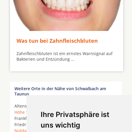
Was tun bei Zahnfleischbluten
Zahnfleischbluten ist ein ernstes Warnsignal auf
Bakterien und Entzündung ...
Weitere Orte in der Nähe von Schwalbach am
Taunus
Altenstadt *
Bad Homburg
*
Bad Homburg vor der
Höhe
*
Bad Nauheim
*
Bad Vilbel
*
Florstadt
*
Ihre Privatsphäre ist
Frankfurt am Main *
Friedberg (Hessen)
*
uns wichtig
Friedrichsdorf *
Friedrichsdorf Taunus
*
Karben
*
Niddatal
*
Nidderau
* Niederdorfelden * Ober-