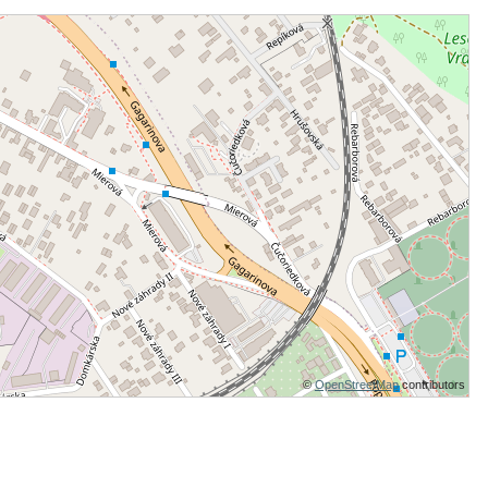
©
OpenStreetMap
contributors