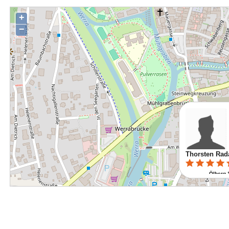
+
−
Thorsten Ra
Ölberg 
98617 Mein
Route pl