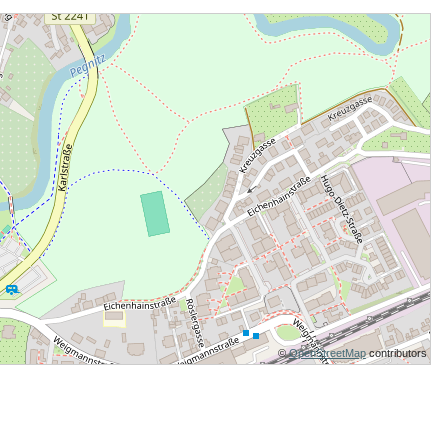
©
OpenStreetMap
contributors