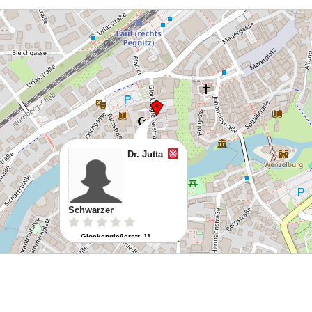
Dr. Jutta
Schwarzer
Glockengießerstr. 11
91207 Lauf an der Pegnitz
Route planen