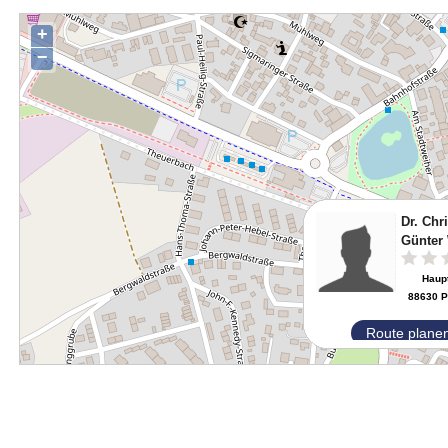
+
−
Dr. Chr
Günter
Haupt
88630 P
Route plane