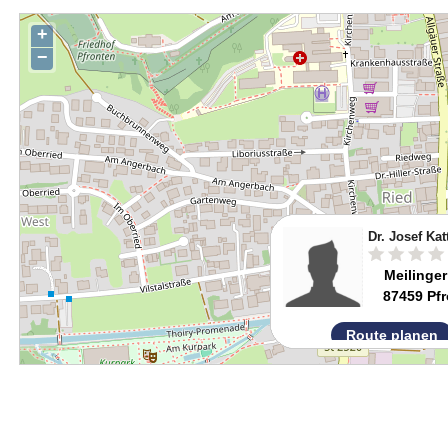
+
−
Dr. Josef Ka
Meilinger 
87459 Pf
Route planen