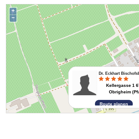
+
−
Dr. Eckhart Bischofs
Kellergasse 1 
Obrigheim (Pfa
Route planen