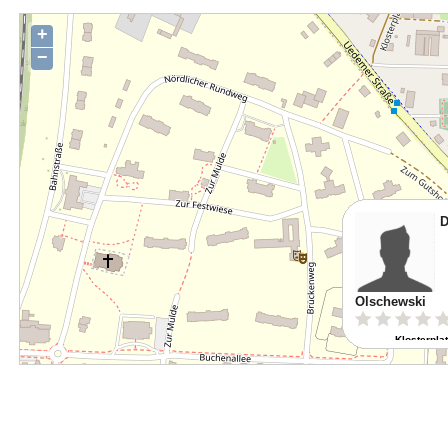
+
−
D
Olschewski
Klosterplat
47551 Bedbur
Route pl