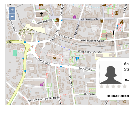
+
−
An
St
Ro
Heilbad Heilige
Route pla