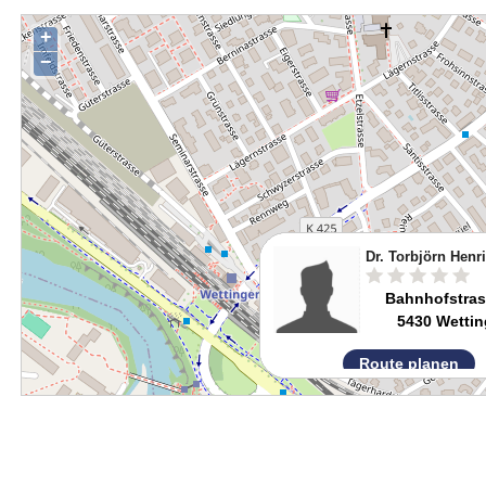
+
−
Dr. Torbjörn Henr
Bahnhofstras
5430 Wetti
Route planen