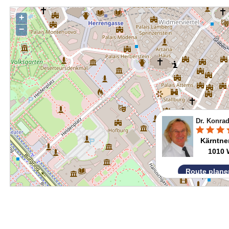
+
−
Dr. Konra
Kärntner
1010 
Route plane