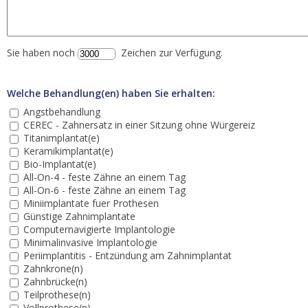
Sie haben noch
Zeichen zur Verfügung.
Welche Behandlung(en) haben Sie erhalten:
Angstbehandlung
CEREC - Zahnersatz in einer Sitzung ohne Würgereiz
Titanimplantat(e)
Keramikimplantat(e)
Bio-Implantat(e)
All-On-4 - feste Zähne an einem Tag
All-On-6 - feste Zähne an einem Tag
Miniimplantate fuer Prothesen
Günstige Zahnimplantate
Computernavigierte Implantologie
Minimalinvasive Implantologie
Periimplantitis - Entzündung am Zahnimplantat
Zahnkrone(n)
Zahnbrücke(n)
Teilprothese(n)
Vollprothese(n)