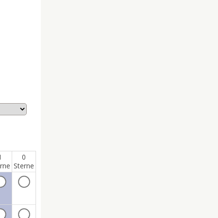
1
0
rne
Sterne