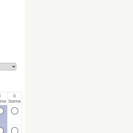
1
0
rne
Sterne