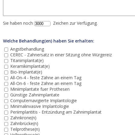
Sie haben noch
Zeichen zur Verfügung.
Welche Behandlung(en) haben Sie erhalten:
Angstbehandlung
CEREC - Zahnersatz in einer Sitzung ohne Würgereiz
Titanimplantat(e)
Keramikimplantat(e)
Bio-Implantat(e)
All-On-4 - feste Zähne an einem Tag
All-On-6 - feste Zähne an einem Tag
Miniimplantate fuer Prothesen
Günstige Zahnimplantate
Computernavigierte Implantologie
Minimalinvasive Implantologie
Periimplantitis - Entzündung am Zahnimplantat
Zahnkrone(n)
Zahnbrücke(n)
Teilprothese(n)
Vollprothese(n)