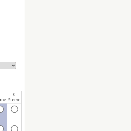
1
0
rne
Sterne