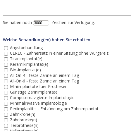
Sie haben noch
Zeichen zur Verfügung.
Welche Behandlung(en) haben Sie erhalten:
Angstbehandlung
CEREC - Zahnersatz in einer Sitzung ohne Würgereiz
Titanimplantat(e)
Keramikimplantat(e)
Bio-Implantat(e)
All-On-4 - feste Zähne an einem Tag
All-On-6 - feste Zähne an einem Tag
Miniimplantate fuer Prothesen
Günstige Zahnimplantate
Computernavigierte Implantologie
Minimalinvasive Implantologie
Periimplantitis - Entzündung am Zahnimplantat
Zahnkrone(n)
Zahnbrücke(n)
Teilprothese(n)
Vollprothese(n)