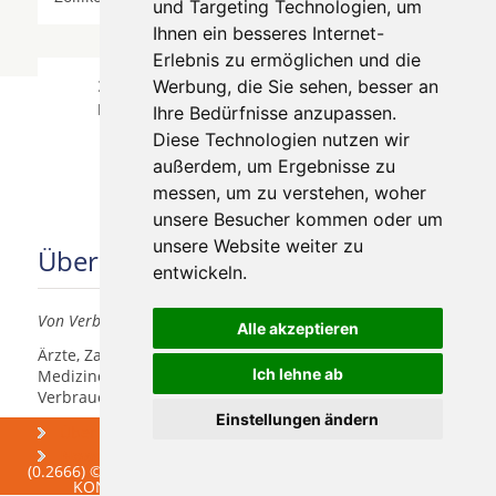
und Targeting Technologien, um
Ihnen ein besseres Internet-
Erlebnis zu ermöglichen und die
Zahnärzte für Zahnimplantete in Zürich
Werbung, die Sie sehen, besser an
Hochschulen wurde am 06 August 2026
Ihre Bedürfnisse anzupassen.
aktualisiert.
Diese Technologien nutzen wir
außerdem, um Ergebnisse zu
messen, um zu verstehen, woher
unsere Besucher kommen oder um
unsere Website weiter zu
Über uns
entwickeln.
Von Verbrauchern für Verbraucher
Alle akzeptieren
Ärzte, Zahnärzte, Akustiker und andere
Ich lehne ab
Medizindienstleister haben hier die Möglichkeit, sich
Verbrauchern vorzustellen.
Einstellungen ändern
Über uns
Praxismarketing
Newsletter
(0.2666) © 2004 - 2026 DEV AG - Alle Rechte vorbehalten
KONTAKT
IMPRESSUM
AGB
DATENSCHUTZ