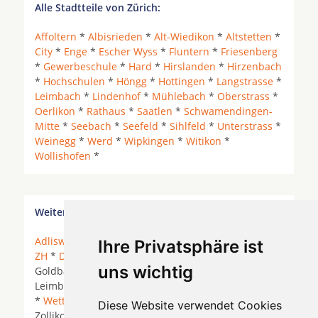
Alle Stadtteile von Zürich:
Affoltern
*
Albisrieden
*
Alt-Wiedikon
*
Altstetten
*
City
*
Enge
*
Escher Wyss
*
Fluntern
*
Friesenberg
*
Gewerbeschule
*
Hard
*
Hirslanden
*
Hirzenbach
*
Hochschulen
*
Höngg
*
Hottingen
*
Langstrasse
*
Leimbach
*
Lindenhof
*
Mühlebach
*
Oberstrass
*
Oerlikon
*
Rathaus
*
Saatlen
*
Schwamendingen-
Mitte
*
Seebach
*
Seefeld
*
Sihlfeld
*
Unterstrass
*
Weinegg
*
Werd
*
Wipkingen
*
Witikon
*
Wollishofen
*
Weitere Orte in der Nähe von Zürich Hochschulen
Adliswil
* Alt Paradies * Bendlikon *
Birmensdorf
Ihre Privatsphäre ist
ZH
*
Dübendorf
*
Ebmatingen
*
Erlenbach ZH
*
uns wichtig
Goldbach * Kilchberg *
Kilchberg ZH
*
Küsnacht
*
Leimbach *
Rüschlikon
*
Thalwil
*
Uitikon Waldegg
*
Wettswil
*
Zollikerberg
*
Zollikon
* Zollikon Dorf *
Diese Website verwendet Cookies
Zollikon Station *
Zumikon
* Zurich *
Zürich
*