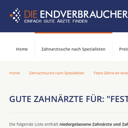
Home
Zahnarztsuche nach Spezialisten
Prei
Home
Zahnarztsuche nach Spezialisten
Feste Zähne an eine
GUTE ZAHNÄRZTE FÜR: "FES
Die folgende Liste enthält
niedergelassene Zahnärzte und Za