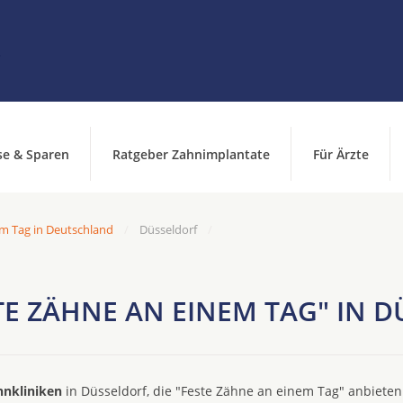
se & Sparen
Ratgeber Zahnimplantate
Für Ärzte
m Tag in Deutschland
Düsseldorf
TE ZÄHNE AN EINEM TAG" IN 
hnkliniken
in Düsseldorf, die "Feste Zähne an einem Tag" anbieten