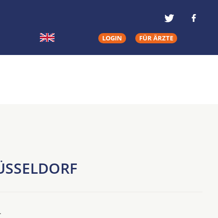
LOGIN
FÜR ÄRZTE
DÜSSELDORF
.