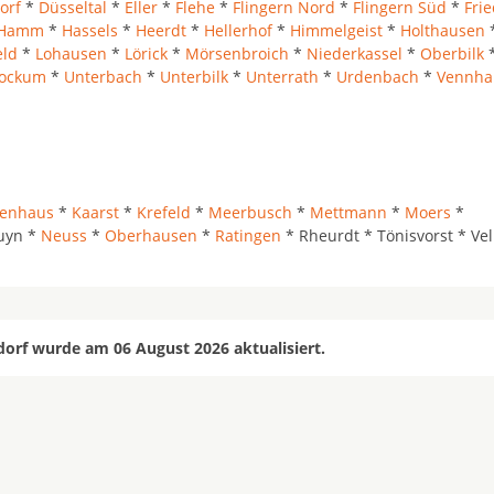
orf
*
Düsseltal
*
Eller
*
Flehe
*
Flingern Nord
*
Flingern Süd
*
Frie
Hamm
*
Hassels
*
Heerdt
*
Hellerhof
*
Himmelgeist
*
Holthausen
eld
*
Lohausen
*
Lörick
*
Mörsenbroich
*
Niederkassel
*
Oberbilk
tockum
*
Unterbach
*
Unterbilk
*
Unterrath
*
Urdenbach
*
Vennha
genhaus
*
Kaarst
*
Krefeld
*
Meerbusch
*
Mettmann
*
Moers
*
uyn *
Neuss
*
Oberhausen
*
Ratingen
* Rheurdt * Tönisvorst * Vel
dorf wurde am 06 August 2026 aktualisiert.