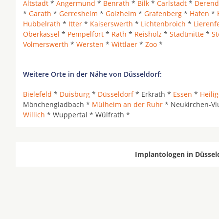
Altstadt
*
Angermund
*
Benrath
*
Bilk
*
Carlstadt
*
Derend
*
Garath
*
Gerresheim
*
Golzheim
*
Grafenberg
*
Hafen
*
Hubbelrath
*
Itter
*
Kaiserswerth
*
Lichtenbroich
*
Lierenf
Oberkassel
*
Pempelfort
*
Rath
*
Reisholz
*
Stadtmitte
*
S
Volmerswerth
*
Wersten
*
Wittlaer
*
Zoo
*
Weitere Orte in der Nähe von Düsseldorf:
Bielefeld
*
Duisburg
*
Düsseldorf
* Erkrath *
Essen
*
Heili
Mönchengladbach *
Mülheim an der Ruhr
* Neukirchen-Vl
Willich
* Wuppertal * Wülfrath *
Implantologen in Düssel